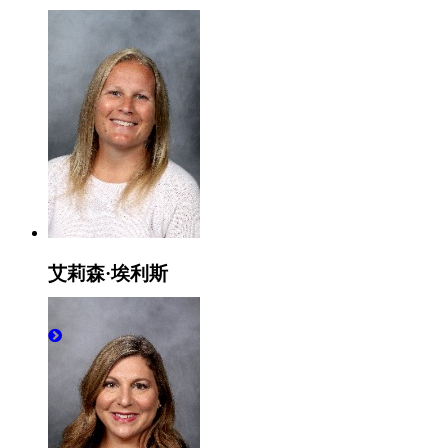
艾莉森·埃利斯
系主任/校园部长