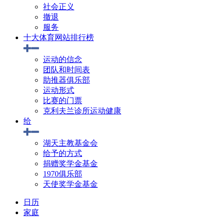
社会正义
撤退
服务
十大体育网站排行榜
运动的信念
团队和时间表
助推器俱乐部
运动形式
比赛的门票
克利夫兰诊所运动健康
给
湖天主教基金会
给予的方式
捐赠奖学金基金
1970俱乐部
天使奖学金基金
日历
家庭